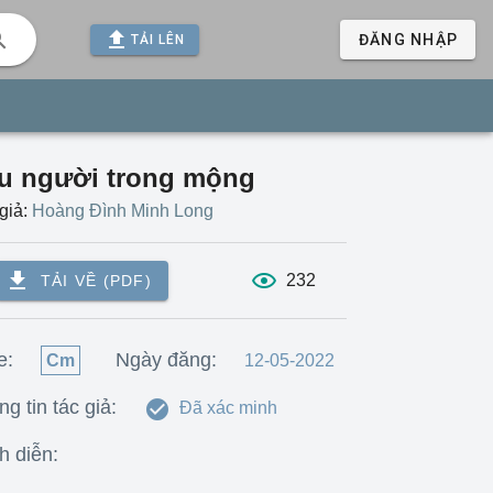
ĐĂNG NHẬP
TẢI LÊN
u người trong mộng
giả:
Hoàng Đình Minh Long
232
TẢI VỀ (PDF)
e:
Ngày đăng:
Cm
12-05-2022
g tin tác giả:
Đã xác minh
h diễn: