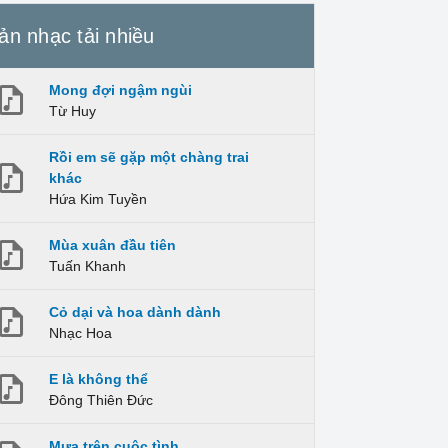
ản nhạc tải nhiều
Mong đợi ngậm ngùi
Từ Huy
Rồi em sẽ gặp một chàng trai
khác
Hứa Kim Tuyền
Mùa xuân đầu tiên
Tuấn Khanh
Cỏ dại và hoa dành dành
Nhạc Hoa
E là không thể
Đông Thiên Đức
Mưa trên cuộc tình