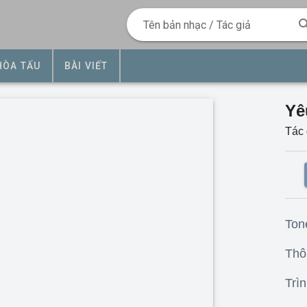
Tên bản nhạc / Tác giả
HÒA TẤU
BÀI VIẾT
Yê
Tác 
Ton
Thôn
Trìn