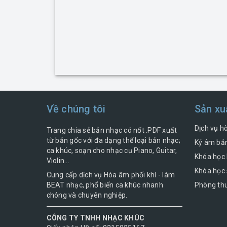
Về chúng tôi
Sản xu
Dịch vụ h
Trang chia sẻ bản nhạc có nốt .PDF xuất
từ bản gốc với đa dạng thể loại bản nhạc;
Ký âm bản
ca khúc, soạn cho nhạc cụ Piano, Guitar,
Khóa học 
Violin...
Khóa học 
Cung cấp dịch vụ Hòa âm phối khí - làm
BEAT nhạc, phổ biến ca khúc nhanh
Phòng thu
chóng và chuyên nghiệp.
CÔNG TY TNHH NHẠC KHÚC