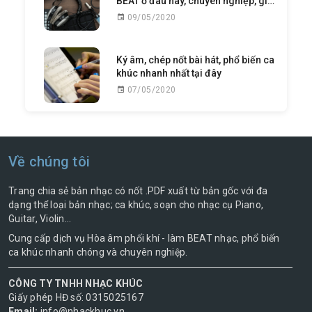
BEAT ở đâu hay, chuyên nghiệp, giá
thấp nhất?
09/05/2020
Ký âm, chép nốt bài hát, phổ biến ca
khúc nhanh nhất tại đây
07/05/2020
Về chúng tôi
Trang chia sẻ bản nhạc có nốt .PDF xuất từ bản gốc với đa
dạng thể loại bản nhạc; ca khúc, soạn cho nhạc cụ Piano,
Guitar, Violin...
Cung cấp dịch vụ Hòa âm phối khí - làm BEAT nhạc, phổ biến
ca khúc nhanh chóng và chuyên nghiệp.
CÔNG TY TNHH NHẠC KHÚC
Giấy phép HĐ số: 0315025167
Email:
info@nhackhuc.vn