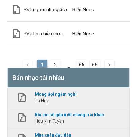
Đời người như giấc chiêm bao
Biển Ngọc
Đồi tím chiều mưa
Biển Ngọc
1
2
65
66
...
Bản nhạc tải nhiều
Mong đợi ngậm ngùi
Từ Huy
Rồi em sẽ gặp một chàng trai khác
Hứa Kim Tuyền
Mùa xuân đầu tiên