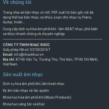
Về chúng tôi
Trang chia sẻ bản nhạc có nốt .PDF xuất từ bản gốc với đa
dạng thể loại bản nhạc; ca khúc, soạn cho nhạc cụ Piano,
Guitar, Violin...
Cung cấp dịch vụ Hòa âm phối khí - làm BEAT nhạc, phổ biến
ca khúc nhanh chóng và chuyên nghiệp.
CÔNG TY TNHH NHẠC KHÚC
Giấy phép HĐ số: 0315025167
Email:
info@nhackhuc.vn
Địa chỉ:
87 Hồ Văn Tư, Trường Thọ, Thủ Đức, TP.Hồ Chí Minh,
Việt Nam
Sản xuất âm nhạc
Dịch vụ hòa âm phối khí, làm beat nhạc
Ký âm bản nhạc và tác quyền
Khóa học hòa âm phối khí (Music Producer)
Khóa học sáng tác ca khúc