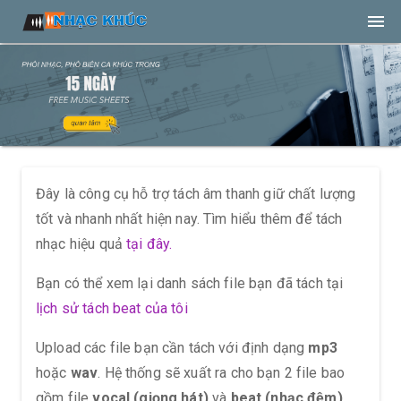
Đây là công cụ hỗ trợ tách âm thanh giữ chất lượng
tốt và nhanh nhất hiện nay. Tìm hiểu thêm để tách
nhạc hiệu quả
tại đây.
Bạn có thể xem lại danh sách file bạn đã tách tại
lịch sử tách beat của tôi
Upload các file bạn cần tách với định dạng
mp3
hoặc
wav
. Hệ thống sẽ xuất ra cho bạn 2 file bao
gồm file
vocal (giọng hát)
và
beat (nhạc đệm)