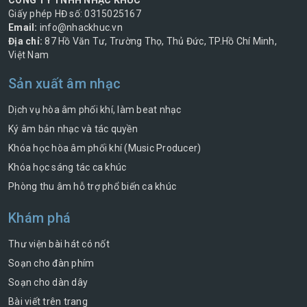
CÔNG TY TNHH NHẠC KHÚC
Giấy phép HĐ số: 0315025167
Email:
info@nhackhuc.vn
Địa chỉ:
87 Hồ Văn Tư, Trường Thọ, Thủ Đức, TP.Hồ Chí Minh,
Việt Nam
Sản xuất âm nhạc
Dịch vụ hòa âm phối khí, làm beat nhạc
Ký âm bản nhạc và tác quyền
Khóa học hòa âm phối khí (Music Producer)
Khóa học sáng tác ca khúc
Phòng thu âm hỗ trợ phổ biến ca khúc
Khám phá
Thư viện bài hát có nốt
Soạn cho đàn phím
Soạn cho dàn dây
Bài viết trên trang