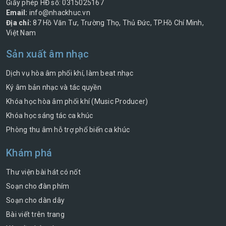
Giấy phép HĐ số: 0315025167
Email:
info@nhackhuc.vn
Địa chỉ:
87 Hồ Văn Tư, Trường Thọ, Thủ Đức, TP.Hồ Chí Minh,
Việt Nam
Sản xuất âm nhạc
Dịch vụ hòa âm phối khí, làm beat nhạc
Ký âm bản nhạc và tác quyền
Khóa học hòa âm phối khí (Music Producer)
Khóa học sáng tác ca khúc
Phòng thu âm hỗ trợ phổ biến ca khúc
Khám phá
Thư viện bài hát có nốt
Soạn cho đàn phím
Soạn cho dàn dây
Bài viết trên trang