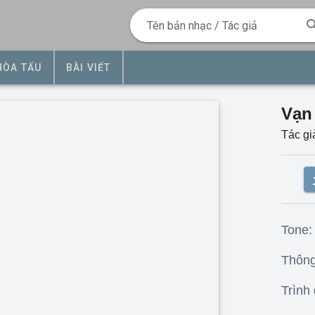
Tên bản nhạc / Tác giả
HÒA TẤU
BÀI VIẾT
Vạn
Tác gi
Tone
Thông 
Trình 