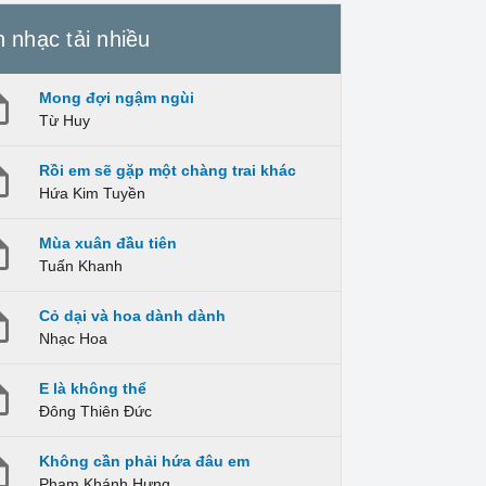
 nhạc tải nhiều
Mong đợi ngậm ngùi
Từ Huy
Rồi em sẽ gặp một chàng trai khác
Hứa Kim Tuyền
Mùa xuân đầu tiên
Tuấn Khanh
Cỏ dại và hoa dành dành
Nhạc Hoa
E là không thể
Đông Thiên Đức
Không cần phải hứa đâu em
Phạm Khánh Hưng