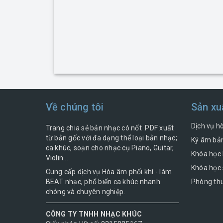
Về chúng tôi
Sản xu
Dịch vụ h
Trang chia sẻ bản nhạc có nốt .PDF xuất
từ bản gốc với đa dạng thể loại bản nhạc;
Ký âm bản
ca khúc, soạn cho nhạc cụ Piano, Guitar,
Khóa học 
Violin...
Khóa học 
Cung cấp dịch vụ Hòa âm phối khí - làm
BEAT nhạc, phổ biến ca khúc nhanh
Phòng thu
chóng và chuyên nghiệp.
CÔNG TY TNHH NHẠC KHÚC