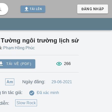
ĐĂNG NHẬP
TẢI LÊN
 Tường ngôi trường lịch sử
ả:
Phạm Hồng Phúc
266
TẢI VỀ (PDF)
:
Ngày đăng:
Am
29-06-2021
tin tác giả:
Đã xác minh
diễn:
Slow Rock