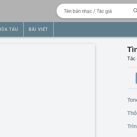
Tên bản nhạc / Tác giả
HÒA TẤU
BÀI VIẾT
Tì
Tác 
Ton
Thôn
Trìn