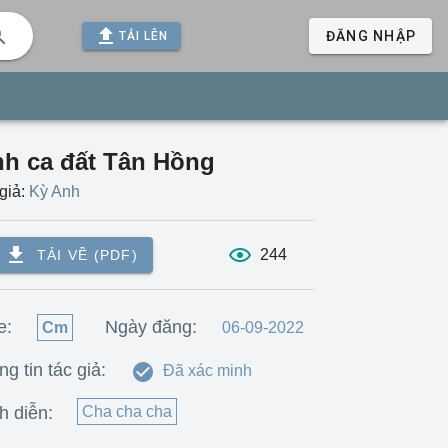
ĐĂNG NHẬP
TẢI LÊN
nh ca đất Tân Hồng
giả:
Kỳ Anh
244
TẢI VỀ (PDF)
e:
Ngày đăng:
Cm
06-09-2022
g tin tác giả:
Đã xác minh
h diễn:
Cha cha cha