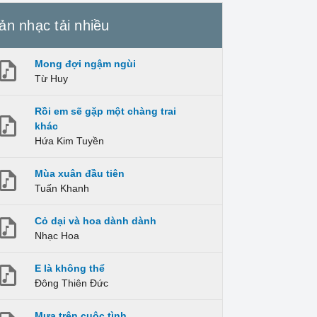
ản nhạc tải nhiều
Mong đợi ngậm ngùi
Từ Huy
Rồi em sẽ gặp một chàng trai
khác
Hứa Kim Tuyền
Mùa xuân đầu tiên
Tuấn Khanh
Cỏ dại và hoa dành dành
Nhạc Hoa
E là không thể
Đông Thiên Đức
Mưa trên cuộc tình