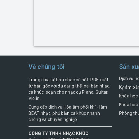
Về chúng tôi
Sản xu
Dịch vụ h
Trang chia sẻ bản nhạc có nốt .PDF xuất
từ bản gốc với đa dạng thể loại bản nhạc;
Ký âm bản
ca khúc, soạn cho nhạc cụ Piano, Guitar,
Khóa học 
Violin...
Khóa học 
Cung cấp dịch vụ Hòa âm phối khí - làm
BEAT nhạc, phổ biến ca khúc nhanh
Phòng thu
chóng và chuyên nghiệp.
CÔNG TY TNHH NHẠC KHÚC