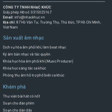
CÔNG TY TNHH NHẠC KHÚC
Giấy phép HĐ số: 0315025167
Email:
info@nhackhuc.vn
Địa chỉ:
87 Hồ Văn Tư, Trường Thọ, Thủ Đức, TP.Hồ Chí Minh,
Việt Nam
Sản xuất âm nhạc
Dịch vụ hòa âm phối khí, làm beat nhạc
Ký âm bản nhạc và tác quyền
Khóa học hòa âm phối khí (Music Producer)
Khóa học sáng tác ca khúc
Phòng thu âm hỗ trợ phổ biến ca khúc
Khám phá
Thư viện bài hát có nốt
Soạn cho đàn phím
Soạn cho dàn dây