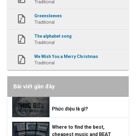
Traditional
Greensleeves
Traditional
The alphabet song
Traditional
We Wish You a Merry Christmas 
Traditional
Bài viết gần đây
Phức điệu là gì?
Where to find the best,
cheapest music and BEAT