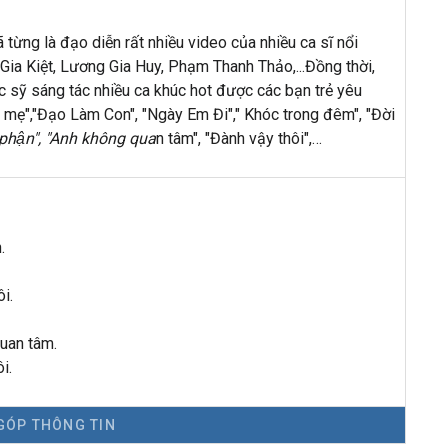
 từng là đạo diễn rất nhiều video c
ủa nhiều ca sĩ nổi
 Gia Kiệt, Lương Gia Huy, Phạm Thanh Thảo,...Đồng thời,
c sỹ sáng tác nhiều ca khúc hot được các bạn trẻ yêu
 mẹ","Đạo Làm Con", "Ngày Em Đi"," Khóc trong đêm", "Đời
 phận", "Anh khôn
g qua
n tâm", "Đành vậy thôi",…
.
ôi.
uan tâm.
i.
GÓP THÔNG TIN