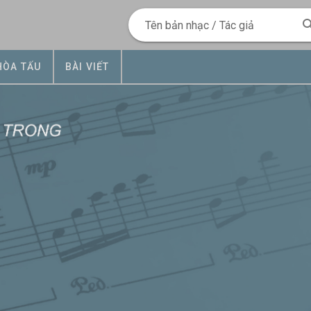
Tên bản nhạc / Tác giả
HÒA TẤU
BÀI VIẾT