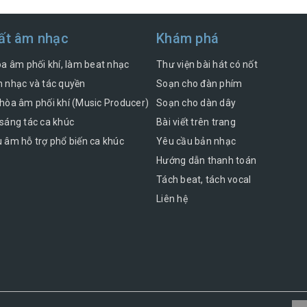
ất âm nhạc
Khám phá
òa âm phối khí, làm beat nhạc
Thư viện bài hát có nốt
 nhạc và tác quyền
Soạn cho đàn phím
hòa âm phối khí (Music Producer)
Soạn cho dàn dây
sáng tác ca khúc
Bài viết trên trang
 âm hỗ trợ phổ biến ca khúc
Yêu cầu bản nhạc
Hướng dẫn thanh toán
Tách beat, tách vocal
Liên hệ