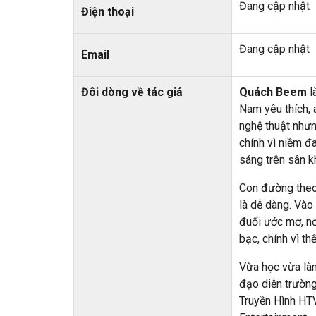
Đang cập nhật
Điện thoại
Đang cập nhật
Email
Đôi dòng về tác giả
Quách Beem
l
Nam yêu thích, a
nghệ thuật nhưn
chính vì niềm 
sáng trên sân k
Con đường the
là dễ dàng. Vào 
đuổi ước mơ, nơi
bạc, chính vì thế
Vừa học vừa làm,
đạo diễn trườn
Truyền Hình HTV