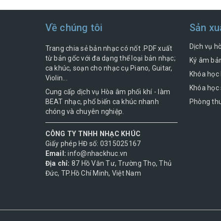
Về chúng tôi
Sản xu
Dịch vụ h
Trang chia sẻ bản nhạc có nốt .PDF xuất
từ bản gốc với đa dạng thể loại bản nhạc;
Ký âm bản
ca khúc, soạn cho nhạc cụ Piano, Guitar,
Khóa học 
Violin...
Khóa học 
Cung cấp dịch vụ Hòa âm phối khí - làm
BEAT nhạc, phổ biến ca khúc nhanh
Phòng thu
chóng và chuyên nghiệp.
CÔNG TY TNHH NHẠC KHÚC
Giấy phép HĐ số: 0315025167
Email:
info@nhackhuc.vn
Địa chỉ:
87 Hồ Văn Tư, Trường Thọ, Thủ
Đức, TP.Hồ Chí Minh, Việt Nam