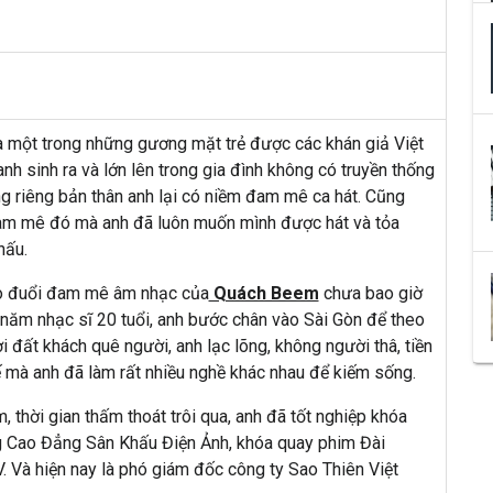
à một trong những gương mặt trẻ được các khán giả Việt
nh sinh ra và lớn lên trong gia đình không có truyền thống
g riêng bản thân anh lại có niềm đam mê ca hát. Cũng
đam mê đó mà anh đã luôn muốn mình được hát và tỏa
hấu.
o đuổi đam mê âm nhạc của
Quách Beem
chưa bao giờ
năm nhạc sĩ 20 tuổi, anh bước chân vào Sài Gòn để theo
 đất khách quê người, anh lạc lõng, không người thâ, tiền
 mà anh đã làm rất nhiều nghề khác nhau để kiếm sống.
 thời gian thấm thoát trôi qua, anh đã tốt ng
hiệp khóa
g Cao Đẳng Sân Khấu Điện Ảnh, khóa quay phim Đài
. Và hiện nay là phó giám đốc công ty Sao Thiên Việt