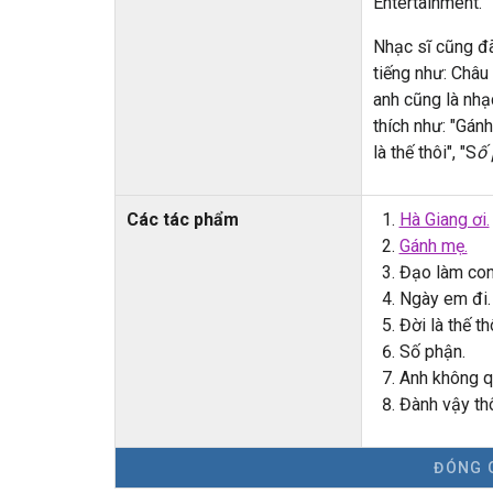
Entertainment.
Nhạc sĩ cũng đã
tiếng như: Châu
anh cũng là nhạ
thích như:
"Gánh
là thế thôi",
"S
ố
Các tác phẩm
Hà Giang ơi.
Gánh mẹ.
Đạo làm con
Ngày em đi.
Đời là thế th
Số phận.
Anh không q
Đành vậy thô
ĐÓNG 