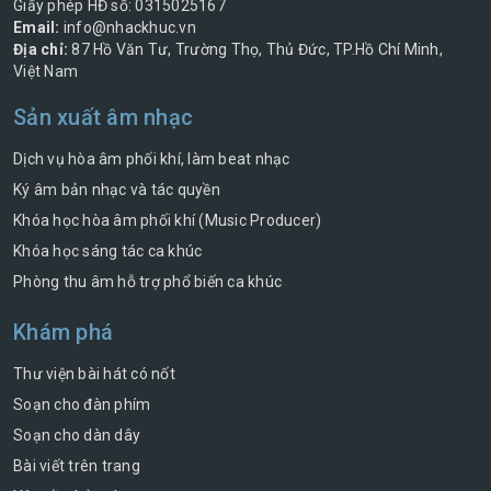
Giấy phép HĐ số: 0315025167
Email:
info@nhackhuc.vn
Địa chỉ:
87 Hồ Văn Tư, Trường Thọ, Thủ Đức, TP.Hồ Chí Minh,
Việt Nam
Sản xuất âm nhạc
Dịch vụ hòa âm phối khí, làm beat nhạc
Ký âm bản nhạc và tác quyền
Khóa học hòa âm phối khí (Music Producer)
Khóa học sáng tác ca khúc
Phòng thu âm hỗ trợ phổ biến ca khúc
Khám phá
Thư viện bài hát có nốt
Soạn cho đàn phím
Soạn cho dàn dây
Bài viết trên trang