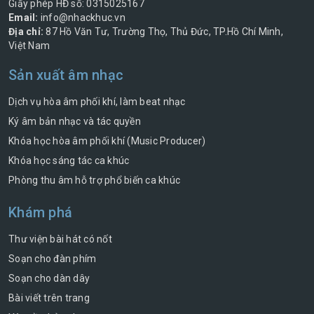
Giấy phép HĐ số: 0315025167
Email:
info@nhackhuc.vn
Địa chỉ:
87 Hồ Văn Tư, Trường Thọ, Thủ Đức, TP.Hồ Chí Minh,
Việt Nam
Sản xuất âm nhạc
Dịch vụ hòa âm phối khí, làm beat nhạc
Ký âm bản nhạc và tác quyền
Khóa học hòa âm phối khí (Music Producer)
Khóa học sáng tác ca khúc
Phòng thu âm hỗ trợ phổ biến ca khúc
Khám phá
Thư viện bài hát có nốt
Soạn cho đàn phím
Soạn cho dàn dây
Bài viết trên trang