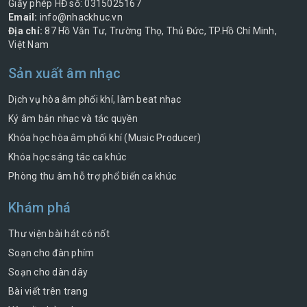
Giấy phép HĐ số: 0315025167
Email:
info@nhackhuc.vn
Địa chỉ:
87 Hồ Văn Tư, Trường Thọ, Thủ Đức, TP.Hồ Chí Minh,
Việt Nam
Sản xuất âm nhạc
Dịch vụ hòa âm phối khí, làm beat nhạc
Ký âm bản nhạc và tác quyền
Khóa học hòa âm phối khí (Music Producer)
Khóa học sáng tác ca khúc
Phòng thu âm hỗ trợ phổ biến ca khúc
Khám phá
Thư viện bài hát có nốt
Soạn cho đàn phím
Soạn cho dàn dây
Bài viết trên trang