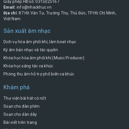
Giấy phép HĐ số: 0315025167
Email:
info@nhackhuc.vn
Địa chỉ:
87 Hồ Văn Tư, Trường Thọ, Thủ Đức, TP.Hồ Chí Minh,
Việt Nam
Sản xuất âm nhạc
Dịch vụ hòa âm phối khí, làm beat nhạc
Ký âm bản nhạc và tác quyền
Khóa học hòa âm phối khí (Music Producer)
Khóa học sáng tác ca khúc
Phòng thu âm hỗ trợ phổ biến ca khúc
Khám phá
Thư viện bài hát có nốt
Soạn cho đàn phím
Soạn cho dàn dây
Bài viết trên trang