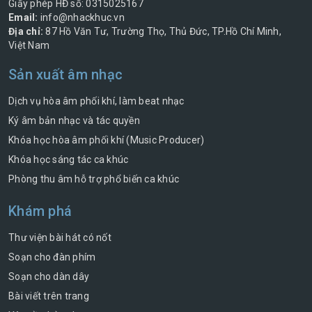
Giấy phép HĐ số: 0315025167
Email:
info@nhackhuc.vn
Địa chỉ:
87 Hồ Văn Tư, Trường Thọ, Thủ Đức, TP.Hồ Chí Minh,
Việt Nam
Sản xuất âm nhạc
Dịch vụ hòa âm phối khí, làm beat nhạc
Ký âm bản nhạc và tác quyền
Khóa học hòa âm phối khí (Music Producer)
Khóa học sáng tác ca khúc
Phòng thu âm hỗ trợ phổ biến ca khúc
Khám phá
Thư viện bài hát có nốt
Soạn cho đàn phím
Soạn cho dàn dây
Bài viết trên trang