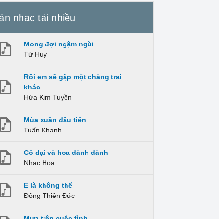
ản nhạc tải nhiều
Mong đợi ngậm ngùi
Từ Huy
Rồi em sẽ gặp một chàng trai
khác
Hứa Kim Tuyền
Mùa xuân đầu tiên
Tuấn Khanh
Cỏ dại và hoa dành dành
Nhạc Hoa
E là không thể
Đông Thiên Đức
Mưa trên cuộc tình