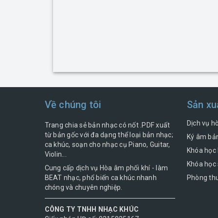
Về chúng tôi
Sản xu
Dịch vụ h
Trang chia sẻ bản nhạc có nốt .PDF xuất
từ bản gốc với đa dạng thể loại bản nhạc;
Ký âm bản
ca khúc, soạn cho nhạc cụ Piano, Guitar,
Khóa học 
Violin...
Khóa học 
Cung cấp dịch vụ Hòa âm phối khí - làm
BEAT nhạc, phổ biến ca khúc nhanh
Phòng thu
chóng và chuyên nghiệp.
CÔNG TY TNHH NHẠC KHÚC