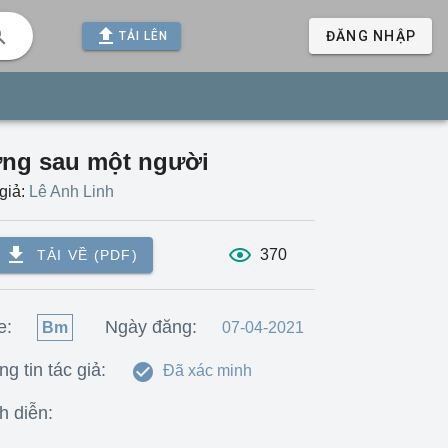
ĐĂNG NHẬP
TẢI LÊN
ng sau một người
giả:
Lê Anh Linh
370
TẢI VỀ (PDF)
e:
Ngày đăng:
Bm
07-04-2021
g tin tác giả:
Đã xác minh
h diễn: