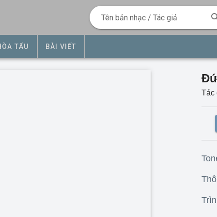
Tên bản nhạc / Tác giả
HÒA TẤU
BÀI VIẾT
Đứ
Tác 
Ton
Thôn
Trìn