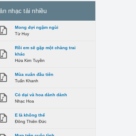
ản nhạc tải nhiều
Mong đợi ngậm ngùi
Từ Huy
Rồi em sẽ gặp một chàng trai
khác
Hứa Kim Tuyền
Mùa xuân đầu tiên
Tuấn Khanh
Cỏ dại và hoa dành dành
Nhạc Hoa
E là không thể
Đông Thiên Đức
Mưa trên cuộc tình