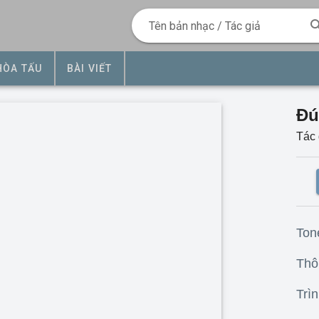
Tên bản nhạc / Tác giả
HÒA TẤU
BÀI VIẾT
Đú
Tác 
Ton
Thôn
Trìn