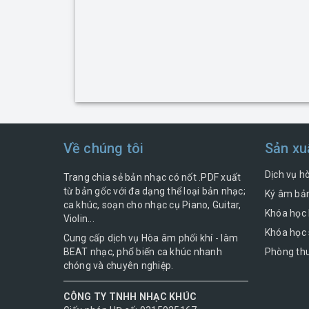
Về chúng tôi
Sản xu
Dịch vụ h
Trang chia sẻ bản nhạc có nốt .PDF xuất
từ bản gốc với đa dạng thể loại bản nhạc;
Ký âm bản
ca khúc, soạn cho nhạc cụ Piano, Guitar,
Khóa học 
Violin...
Khóa học 
Cung cấp dịch vụ Hòa âm phối khí - làm
BEAT nhạc, phổ biến ca khúc nhanh
Phòng thu
chóng và chuyên nghiệp.
CÔNG TY TNHH NHẠC KHÚC