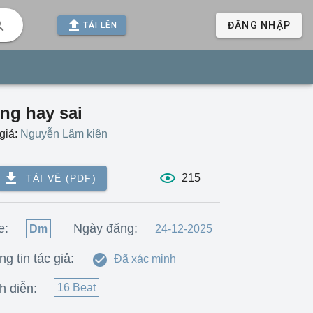
ĐĂNG NHẬP
TẢI LÊN
ng hay sai
giả:
Nguyễn Lâm kiên
215
TẢI VỀ (PDF)
e:
Ngày đăng:
Dm
24-12-2025
g tin tác giả:
Đã xác minh
h diễn:
16 Beat