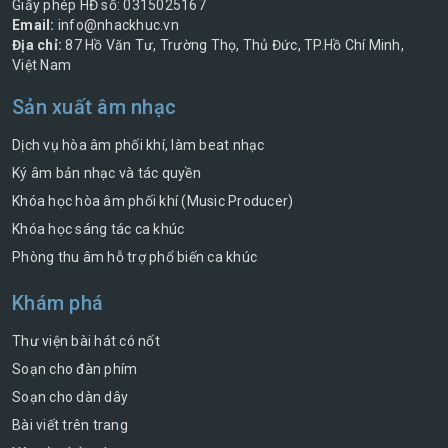
Giấy phép HĐ số: 0315025167
Email:
info@nhackhuc.vn
Địa chỉ:
87 Hồ Văn Tư, Trường Thọ, Thủ Đức, TP.Hồ Chí Minh,
Việt Nam
Sản xuất âm nhạc
Dịch vụ hòa âm phối khí, làm beat nhạc
Ký âm bản nhạc và tác quyền
Khóa học hòa âm phối khí (Music Producer)
Khóa học sáng tác ca khúc
Phòng thu âm hỗ trợ phổ biến ca khúc
Khám phá
Thư viện bài hát có nốt
Soạn cho đàn phím
Soạn cho dàn dây
Bài viết trên trang