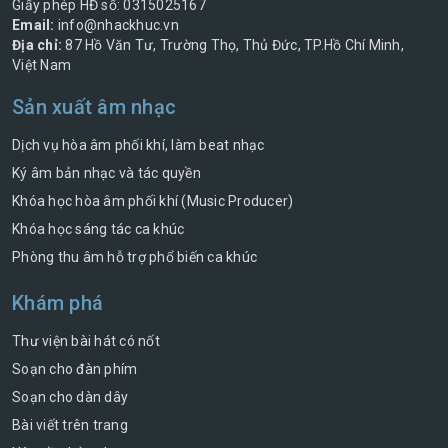
Giấy phép HĐ số: 0315025167
Email:
info@nhackhuc.vn
Địa chỉ:
87 Hồ Văn Tư, Trường Thọ, Thủ Đức, TP.Hồ Chí Minh,
Việt Nam
Sản xuất âm nhạc
Dịch vụ hòa âm phối khí, làm beat nhạc
Ký âm bản nhạc và tác quyền
Khóa học hòa âm phối khí (Music Producer)
Khóa học sáng tác ca khúc
Phòng thu âm hỗ trợ phổ biến ca khúc
Khám phá
Thư viện bài hát có nốt
Soạn cho đàn phím
Soạn cho dàn dây
Bài viết trên trang