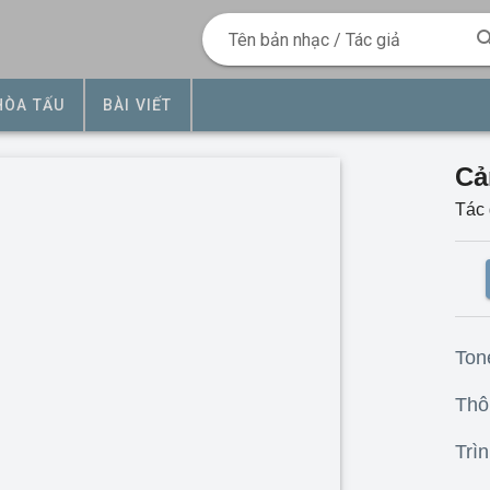
Tên bản nhạc / Tác giả
HÒA TẤU
BÀI VIẾT
Cả
Tác 
Ton
Thôn
Trìn