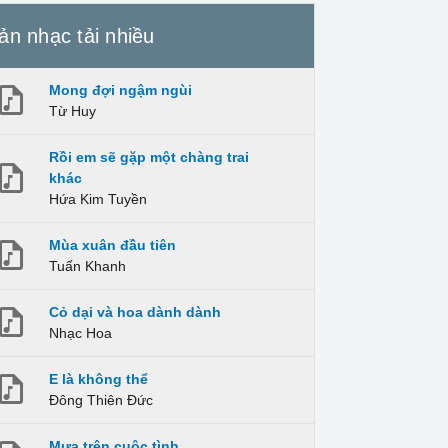
ản nhạc tải nhiều
Mong đợi ngậm ngùi
Từ Huy
Rồi em sẽ gặp một chàng trai
khác
Hứa Kim Tuyền
Mùa xuân đầu tiên
Tuấn Khanh
Cỏ dại và hoa dành dành
Nhạc Hoa
E là không thể
Đông Thiên Đức
Mưa trên cuộc tình