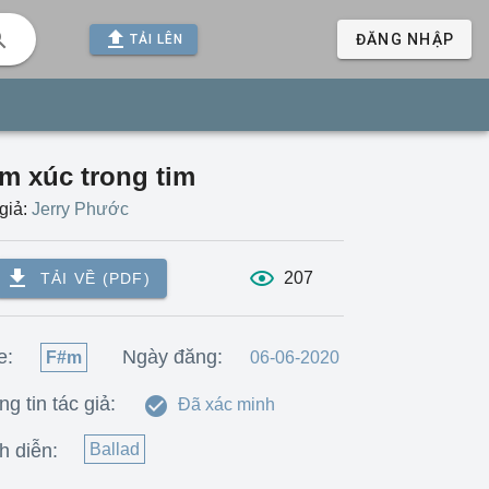
ĐĂNG NHẬP
TẢI LÊN
m xúc trong tim
giả:
Jerry Phước
207
TẢI VỀ (PDF)
e:
Ngày đăng:
F#m
06-06-2020
g tin tác giả:
Đã xác minh
h diễn:
Ballad