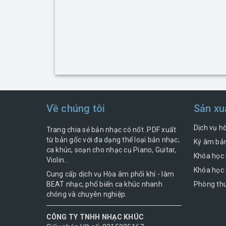
Về chúng tôi
Sản xu
Dịch vụ h
Trang chia sẻ bản nhạc có nốt .PDF xuất
từ bản gốc với đa dạng thể loại bản nhạc;
Ký âm bản
ca khúc, soạn cho nhạc cụ Piano, Guitar,
Khóa học 
Violin...
Khóa học 
Cung cấp dịch vụ Hòa âm phối khí - làm
BEAT nhạc, phổ biến ca khúc nhanh
Phòng thu
chóng và chuyên nghiệp.
CÔNG TY TNHH NHẠC KHÚC