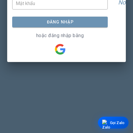
Nơi 
ĐĂNG NHẬP
hoặc đăng nhập bằng
Gọi Zalo